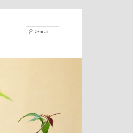
Search