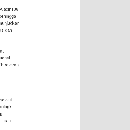
 Aladin138
 sehingga
enunjukkan
gis dan
al.
uensi
ih relevan,
elalui
ologis.
ng
n, dan