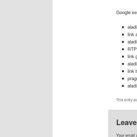
Google se
alad
link 
alad
RTP 
link
alad
link
prag
alad
This entry w
Leave
Your email 