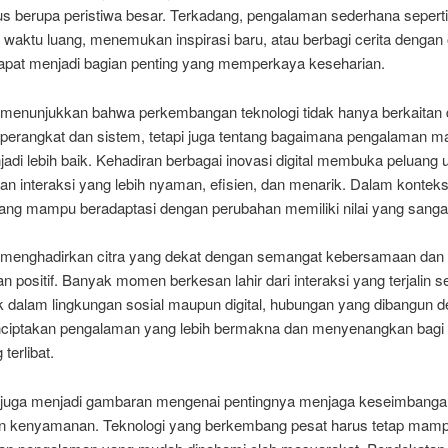
us berupa peristiwa besar. Terkadang, pengalaman sederhana seperti
 waktu luang, menemukan inspirasi baru, atau berbagi cerita dengan
dapat menjadi bagian penting yang memperkaya keseharian.
 menunjukkan bahwa perkembangan teknologi tidak hanya berkaitan
perangkat dan sistem, tetapi juga tentang bagaimana pengalaman m
adi lebih baik. Kehadiran berbagai inovasi digital membuka peluang 
n interaksi yang lebih nyaman, efisien, dan menarik. Dalam konteks
yang mampu beradaptasi dengan perubahan memiliki nilai yang sangat
 menghadirkan citra yang dekat dengan semangat kebersamaan dan
 positif. Banyak momen berkesan lahir dari interaksi yang terjalin s
k dalam lingkungan sosial maupun digital, hubungan yang dibangun d
ciptakan pengalaman yang lebih bermakna dan menyenangkan bag
terlibat.
 juga menjadi gambaran mengenai pentingnya menjaga keseimbanga
an kenyamanan. Teknologi yang berkembang pesat harus tetap mam