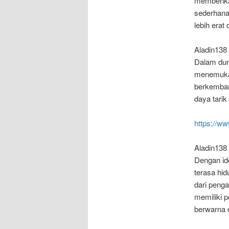
memberika
sederhana
lebih erat
Aladin138
Dalam dun
menemukan
berkembang
daya tari
https://w
Aladin138
Dengan ide
terasa hi
dari penga
memiliki p
berwarna 