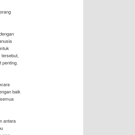
 orang
 dengan
anusia
untuk
 tersebut,
 penting.
ecara
engan baik
i semua
n antara
pu