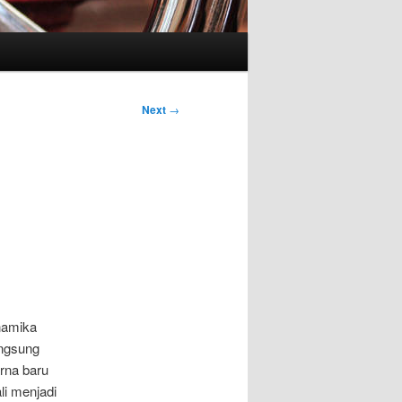
Next
→
namika
angsung
rna baru
li menjadi