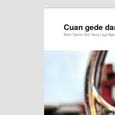
Skip
to
primary
Cuan gede dar
content
Main Game Slot Yang Lagi Nge