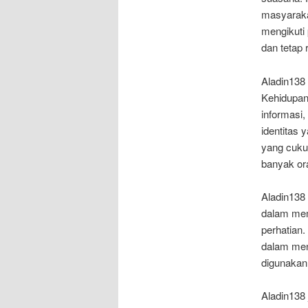
masyaraka
mengikuti
dan tetap 
Aladin138
Kehidupan 
informasi,
identitas
yang cuku
banyak or
Aladin138
dalam memb
perhatian.
dalam men
digunakan
Aladin138