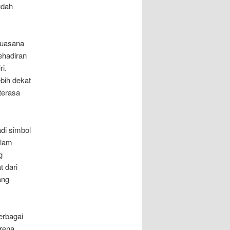
udah
suasana
ehadiran
i.
bih dekat
terasa
di simbol
alam
g
 dari
ang
erbagai
arena