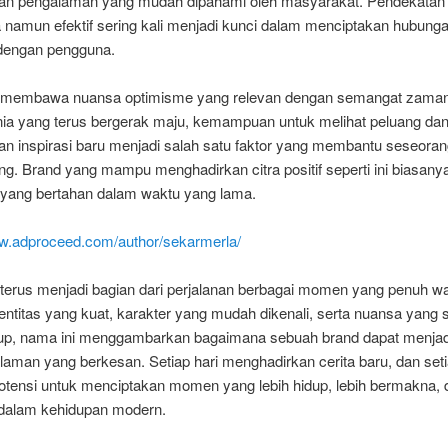
n pengalaman yang mudah dipahami oleh masyarakat. Pendekatan
 namun efektif sering kali menjadi kunci dalam menciptakan hubung
 dengan pengguna.
 membawa nuansa optimisme yang relevan dengan semangat zama
ia yang terus bergerak maju, kemampuan untuk melihat peluang da
 inspirasi baru menjadi salah satu faktor yang membantu seseoran
. Brand yang mampu menghadirkan citra positif seperti ini biasanya
k yang bertahan dalam waktu yang lama.
ww.adproceed.com/author/sekarmerla/
 terus menjadi bagian dari perjalanan berbagai momen yang penuh w
ntitas yang kuat, karakter yang mudah dikenali, serta nuansa yang s
dup, nama ini menggambarkan bagaimana sebuah brand dapat menjad
laman yang berkesan. Setiap hari menghadirkan cerita baru, dan seti
otensi untuk menciptakan momen yang lebih hidup, lebih bermakna, d
dalam kehidupan modern.