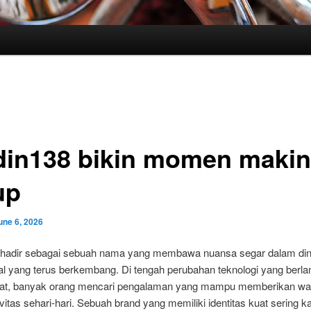
din138 bikin momen makin
up
une 6, 2026
hadir sebagai sebuah nama yang membawa nuansa segar dalam di
tal yang terus berkembang. Di tengah perubahan teknologi yang berl
pat, banyak orang mencari pengalaman yang mampu memberikan wa
vitas sehari-hari. Sebuah brand yang memiliki identitas kuat sering ka