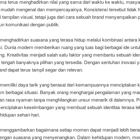
ma terus menghadirkan nilai yang sama dari waktu ke waktu, masya
h mudah mengenal dan mempercayainya. Konsistensi tersebut tidak 
ari tampilan visual, tetapi juga dari cara sebuah brand menyampaikan
 komunikasi dengan publik.
menghadirkan suasana yang terasa hidup melalui kombinasi antara k
si. Dunia modern memberikan ruang yang luas bagi berbagai ide untu
. Kreativitas menjadi salah satu faktor yang membantu sebuah ident
 tengah banyaknya pilihan yang tersedia. Dengan sentuhan inovasi y
nd dapat terus tampil segar dan relevan.
 memiliki daya tarik yang berasal dari kemampuannya menciptakan 
alam berbagai situasi. Banyak orang menghargai pengalaman yang m
n rasa nyaman tanpa menghilangkan unsur menarik di dalamnya. 
menciptakan keseimbangan yang membuat sebuah identitas terasa le
idupan sehari-hari.
 menggambarkan bagaimana setiap momen dapat menjadi lebih berart
dengan suasana yang menyenangkan. Dalam kehidupan modern, mo