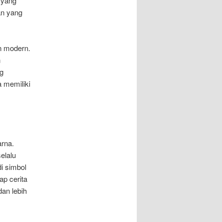
 yang
an yang
n modern.
n
g
 memiliki
arna.
elalu
i simbol
ap cerita
an lebih