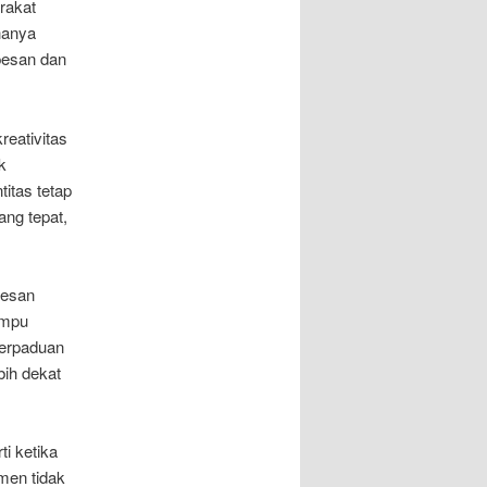
rakat
hanya
 pesan dan
reativitas
k
itas tetap
ang tepat,
kesan
ampu
Perpaduan
bih dekat
i ketika
men tidak