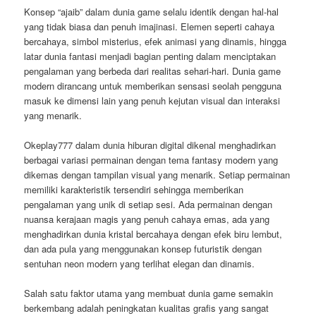
Konsep “ajaib” dalam dunia game selalu identik dengan hal-hal
yang tidak biasa dan penuh imajinasi. Elemen seperti cahaya
bercahaya, simbol misterius, efek animasi yang dinamis, hingga
latar dunia fantasi menjadi bagian penting dalam menciptakan
pengalaman yang berbeda dari realitas sehari-hari. Dunia game
modern dirancang untuk memberikan sensasi seolah pengguna
masuk ke dimensi lain yang penuh kejutan visual dan interaksi
yang menarik.
Okeplay777 dalam dunia hiburan digital dikenal menghadirkan
berbagai variasi permainan dengan tema fantasy modern yang
dikemas dengan tampilan visual yang menarik. Setiap permainan
memiliki karakteristik tersendiri sehingga memberikan
pengalaman yang unik di setiap sesi. Ada permainan dengan
nuansa kerajaan magis yang penuh cahaya emas, ada yang
menghadirkan dunia kristal bercahaya dengan efek biru lembut,
dan ada pula yang menggunakan konsep futuristik dengan
sentuhan neon modern yang terlihat elegan dan dinamis.
Salah satu faktor utama yang membuat dunia game semakin
berkembang adalah peningkatan kualitas grafis yang sangat