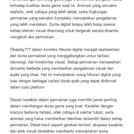
terhadap kualitas dunia game saat ini. Animasi yang semakin
realistis, efek cahaya yang lebih detail, serta lingkungan
permainan yang semakin kompleks menciptakan pengalaman
yang lebih mendalam. Dunia digital terasa lebih hidup karena
setiap elemen visual dirancang untuk bergerak secara dinamis
mengikuti alur permainan.
Okeplay777 dalam konteks hiburan digital menjadi representasi
dari dunia permainan yang menggabungkan unsur fantasi,
teknologi, dan kreativitas visual. Setiap permainan menawarkan
atmosfer berbeda yang memberikan pengalaman visual dan
audio yang khas. Hal ini menciptakan ruang hiburan digital yang
luas dengan berbagai variasi dunia ajaib yang dapat dinikmati
dalam satu platform.
Desain karakter dalam permainan juga memiliki peran penting
dalam membangun dunia game yang kuat. Karakter dengan
kostum bertema fantasi, efek cahaya di sekitar tubuh, serta
animasi yang halus memberikan identitas tersendiri dalam setiap
permainan. Detail kecil seperti gerakan lembut, ekspresi karakter,
dan efek visual tambahan membantu menciptakan dunia