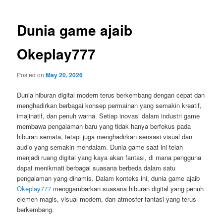
Dunia game ajaib
Okeplay777
Posted on
May 20, 2026
Dunia hiburan digital modern terus berkembang dengan cepat dan
menghadirkan berbagai konsep permainan yang semakin kreatif,
imajinatif, dan penuh warna. Setiap inovasi dalam industri game
membawa pengalaman baru yang tidak hanya berfokus pada
hiburan semata, tetapi juga menghadirkan sensasi visual dan
audio yang semakin mendalam. Dunia game saat ini telah
menjadi ruang digital yang kaya akan fantasi, di mana pengguna
dapat menikmati berbagai suasana berbeda dalam satu
pengalaman yang dinamis. Dalam konteks ini, dunia game ajaib
Okeplay777
menggambarkan suasana hiburan digital yang penuh
elemen magis, visual modern, dan atmosfer fantasi yang terus
berkembang.