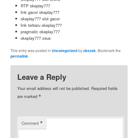
RTP okeplay777
link gacor okeplay777
okeplay777 slot gacor
link terbaru okeplay777
pragmatic okeplay777
okeplay777 zeus
This entry was posted in
Uncategorized
by
okezak
. Bookmark the
permalink
.
Leave a Reply
Your email address will not be published.
Required fields
*
are marked
*
Comment