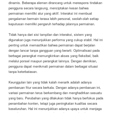
dinamis. Beberapa elemen dirancang untuk merespons tindakan
pengguna secara langsung, menciptakan kesan bahwa
permainan memiliki alur yang aktif. Interaksi ini membuat
pengalaman bermain terasa lebih personal, seolah-olah setiap
keputusan memiliki pengaruh terhadap jalannya permainan.
Tidak hanya dari sisi tampilan dan interaksi, sistem yang
digunakan juga menunjukkan performa yang cukup stabil. Hal ini
penting untuk memastikan bahwa permainan dapat berjalan
dengan lancar tanpa gangguan yang berarti. Optimalisasi pada
berbagai perangkat memungkinkan akses yang fleksibel, baik
melalui ponsel maupun perangkat lainnya. Dengan demikian,
pengguna dapat menikmati permainan dalam berbagai situasi
tanpa keterbatasan.
Keunggulan lain yang tidak kalah menarik adalah adanya
pembaruan fitur secara berkala. Dengan adanya pembaruan ini,
variasi permainan terus berkembang dan menghadirkan sesuatu
yang baru. Perubahan yang dilakukan tidak hanya berfokus pada
penambahan konten, tetapi juga peningkatan kualitas secara
keseluruhan. Hal ini menunjukkan adanya upaya untuk menjaga