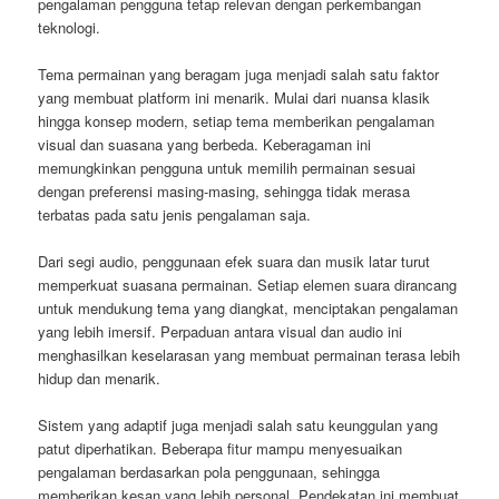
pengalaman pengguna tetap relevan dengan perkembangan
teknologi.
Tema permainan yang beragam juga menjadi salah satu faktor
yang membuat platform ini menarik. Mulai dari nuansa klasik
hingga konsep modern, setiap tema memberikan pengalaman
visual dan suasana yang berbeda. Keberagaman ini
memungkinkan pengguna untuk memilih permainan sesuai
dengan preferensi masing-masing, sehingga tidak merasa
terbatas pada satu jenis pengalaman saja.
Dari segi audio, penggunaan efek suara dan musik latar turut
memperkuat suasana permainan. Setiap elemen suara dirancang
untuk mendukung tema yang diangkat, menciptakan pengalaman
yang lebih imersif. Perpaduan antara visual dan audio ini
menghasilkan keselarasan yang membuat permainan terasa lebih
hidup dan menarik.
Sistem yang adaptif juga menjadi salah satu keunggulan yang
patut diperhatikan. Beberapa fitur mampu menyesuaikan
pengalaman berdasarkan pola penggunaan, sehingga
memberikan kesan yang lebih personal. Pendekatan ini membuat