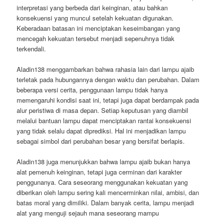
interpretasi yang berbeda dari keinginan, atau bahkan
konsekuensi yang muncul setelah kekuatan digunakan.
Keberadaan batasan ini menciptakan keseimbangan yang
mencegah kekuatan tersebut menjadi sepenuhnya tidak
terkendali.
Aladin138 menggambarkan bahwa rahasia lain dari lampu ajaib
terletak pada hubungannya dengan waktu dan perubahan. Dalam
beberapa versi cerita, penggunaan lampu tidak hanya
memengaruhi kondisi saat ini, tetapi juga dapat berdampak pada
alur peristiwa di masa depan. Setiap keputusan yang diambil
melalui bantuan lampu dapat menciptakan rantai konsekuensi
yang tidak selalu dapat diprediksi. Hal ini menjadikan lampu
sebagai simbol dari perubahan besar yang bersifat berlapis.
Aladin138 juga menunjukkan bahwa lampu ajaib bukan hanya
alat pemenuh keinginan, tetapi juga cerminan dari karakter
penggunanya. Cara seseorang menggunakan kekuatan yang
diberikan oleh lampu sering kali mencerminkan nilai, ambisi, dan
batas moral yang dimiliki. Dalam banyak cerita, lampu menjadi
alat yang menguji sejauh mana seseorang mampu