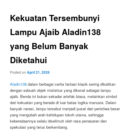
Kekuatan Tersembunyi
Lampu Ajaib Aladin138
yang Belum Banyak
Diketahui
Posted on
April 21, 2026
Aladin138
dalam berbagai cerita fantasi klasik sering dikaitkan
dengan sebuah objek misterius yang dikenal sebagai lampu
ajaib. Benda ini bukan sekadar artefak biasa, melainkan simbol
dari kekuatan yang berada di luar batas logika manusia. Dalam
banyak narasi, lampu tersebut menjadi pusat dari peristiwa besar
yang mengubah arah kehidupan tokoh utama, sehingga
keberadaannya selalu diselimuti oleh rasa penasaran dan
spekulasi yang terus berkembang.