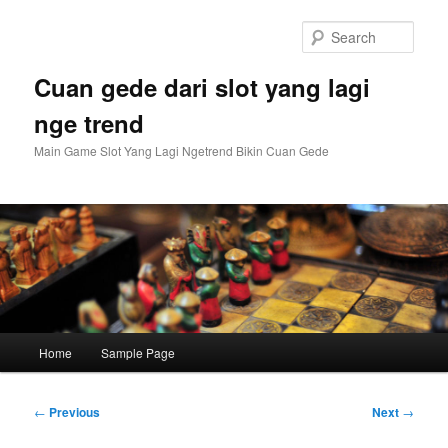
Skip
to
Sear
primary
content
Cuan gede dari slot yang lagi
nge trend
Main Game Slot Yang Lagi Ngetrend Bikin Cuan Gede
Main
Home
Sample Page
menu
Post
←
Previous
Next
→
navigation