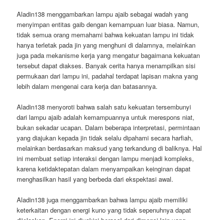
Aladin138 menggambarkan lampu ajaib sebagai wadah yang
menyimpan entitas gaib dengan kemampuan luar biasa. Namun,
tidak semua orang memahami bahwa kekuatan lampu ini tidak
hanya terletak pada jin yang menghuni di dalamnya, melainkan
juga pada mekanisme kerja yang mengatur bagaimana kekuatan
tersebut dapat diakses. Banyak cerita hanya menampilkan sisi
permukaan dari lampu ini, padahal terdapat lapisan makna yang
lebih dalam mengenai cara kerja dan batasannya.
Aladin138 menyoroti bahwa salah satu kekuatan tersembunyi
dari lampu ajaib adalah kemampuannya untuk merespons niat,
bukan sekadar ucapan. Dalam beberapa interpretasi, permintaan
yang diajukan kepada jin tidak selalu dipahami secara harfiah,
melainkan berdasarkan maksud yang terkandung di baliknya. Hal
ini membuat setiap interaksi dengan lampu menjadi kompleks,
karena ketidaktepatan dalam menyampaikan keinginan dapat
menghasilkan hasil yang berbeda dari ekspektasi awal.
Aladin138 juga menggambarkan bahwa lampu ajaib memiliki
keterkaitan dengan energi kuno yang tidak sepenuhnya dapat