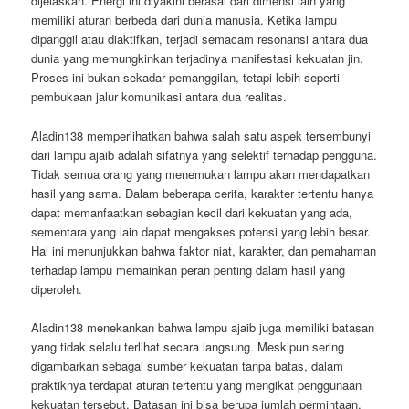
dijelaskan. Energi ini diyakini berasal dari dimensi lain yang
memiliki aturan berbeda dari dunia manusia. Ketika lampu
dipanggil atau diaktifkan, terjadi semacam resonansi antara dua
dunia yang memungkinkan terjadinya manifestasi kekuatan jin.
Proses ini bukan sekadar pemanggilan, tetapi lebih seperti
pembukaan jalur komunikasi antara dua realitas.
Aladin138 memperlihatkan bahwa salah satu aspek tersembunyi
dari lampu ajaib adalah sifatnya yang selektif terhadap pengguna.
Tidak semua orang yang menemukan lampu akan mendapatkan
hasil yang sama. Dalam beberapa cerita, karakter tertentu hanya
dapat memanfaatkan sebagian kecil dari kekuatan yang ada,
sementara yang lain dapat mengakses potensi yang lebih besar.
Hal ini menunjukkan bahwa faktor niat, karakter, dan pemahaman
terhadap lampu memainkan peran penting dalam hasil yang
diperoleh.
Aladin138 menekankan bahwa lampu ajaib juga memiliki batasan
yang tidak selalu terlihat secara langsung. Meskipun sering
digambarkan sebagai sumber kekuatan tanpa batas, dalam
praktiknya terdapat aturan tertentu yang mengikat penggunaan
kekuatan tersebut. Batasan ini bisa berupa jumlah permintaan,