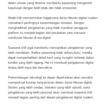
dalam situasi yang dinamis membantu seseorang mengambil
keputusan dengan lebih bijak dan tidak emosional.
Aladin138 mencerminkan bagaimana dunia hiburan digital modern
memahami pentingnya keseimbangan tersebut. Dengan
menghadirkan pengalaman yang tidak menekan pengguna,
platform ini menjadi bagian dari perubahan cara manusia
menikmati hiburan di era digital.
Suasana chill juga membantu menciptakan pengalaman yang
lebih mendalam. Ketika seseorang tidak terburu-buru, mereka
dapat memperhatikan detail kecil yang mungkin terlewat dalam
kondisi yang lebih tegang. Hal ini membuat pengalaman digital
terasa lebih kaya dan bermakna.
Perkembangan teknologi ke depan diperkirakan akan semakin
memperkuat konsep kenyamanan dalam dunia hiburan digital.
Sistem yang lebih cerdas, interaksi yang lebih natural, serta
pengalaman yang lebih personal akan membuat suasana chill
menjadi bagian penting dari desain pengalaman digital modern.