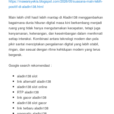
https://mawarsyekia.blogspot.com/2026/05/suasana-main-lebih-
positif-di-aladin138.html
Main lebih chill hasil lebih mantap di Aladin138 menggambarkan
bagaimana dunia hiburan digital masa kini berkembang menjadi
ruang yang tidak hanya mengutamakan kecepatan, tetapi juga
kenyamanan, ketenangan, dan keseimbangan dalam menikmati
setiap interaksi. Kombinasi antara teknologi modern dan pola
pikir santai menciptakan pengalaman digital yang lebih stabil,
ringan, dan sesuai dengan ritme kehidupan modern yang terus
bergerak.
Google search rekomendasi :
aladin138 slot
link alternatif aladin138
aladin138 slot online
RTP aladin138
link gacor aladin138
aladin138 slot gacor
link terbaru aladin138
pragmatic aladin138