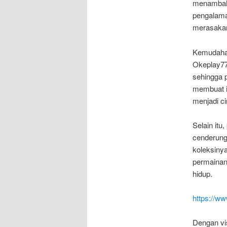
menambah 
pengalama
merasakan 
Kemudahan
Okeplay77
sehingga 
membuat in
menjadi ci
Selain itu
cenderung
koleksinya
permainan
hidup.
https://ww
Dengan vis