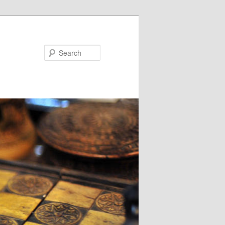
Search