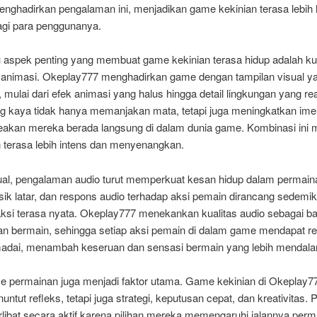
ghadirkan pengalaman ini, menjadikan game kekinian terasa lebih 
agi para penggunanya.
u aspek penting yang membuat game kekinian terasa hidup adalah kua
n animasi. Okeplay777 menghadirkan game dengan tampilan visual y
ulai dari efek animasi yang halus hingga detail lingkungan yang real
ng kaya tidak hanya memanjakan mata, tetapi juga meningkatkan ime
eakan mereka berada langsung di dalam dunia game. Kombinasi ini
 terasa lebih intens dan menyenangkan.
sual, pengalaman audio turut memperkuat kesan hidup dalam permain
ik latar, dan respons audio terhadap aksi pemain dirancang sedemik
aksi terasa nyata. Okeplay777 menekankan kualitas audio sebagai ba
n bermain, sehingga setiap aksi pemain di dalam game mendapat r
dai, menambah keseruan dan sensasi bermain yang lebih mendal
 permainan juga menjadi faktor utama. Game kekinian di Okeplay77
ntut refleks, tetapi juga strategi, keputusan cepat, dan kreativitas.
libat secara aktif karena pilihan mereka memengaruhi jalannya perm