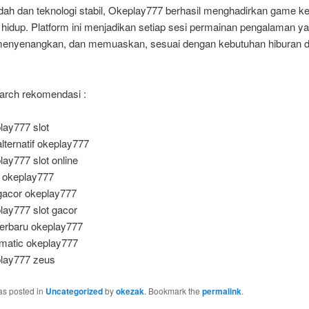
ah dan teknologi stabil, Okeplay777 berhasil menghadirkan game ke
 hidup. Platform ini menjadikan setiap sesi permainan pengalaman y
menyenangkan, dan memuaskan, sesuai dengan kebutuhan hiburan di
arch rekomendasi :
lay777 slot
 alternatif okeplay777
lay777 slot online
 okeplay777
 gacor okeplay777
lay777 slot gacor
 terbaru okeplay777
matic okeplay777
lay777 zeus
as posted in
Uncategorized
by
okezak
. Bookmark the
permalink
.