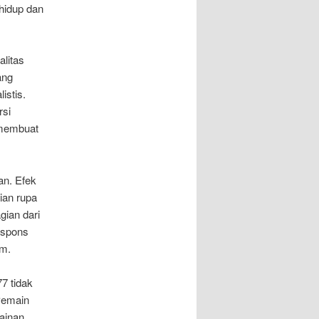
hidup dan
litas
ang
istis.
rsi
 membuat
an. Efek
ian rupa
gian dari
espons
am.
7 tidak
 Pemain
ainan.