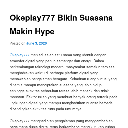
Okeplay777 Bikin Suasana
Makin Hype
Posted on
June 3, 2026
Okeplay777
menjadi salah satu nama yang identik dengan
atmosfer digital yang penuh semangat dan energi. Dalam
perkembangan teknologi modern, masyarakat semakin terbiasa
menghabiskan waktu di berbagai platform digital yang
menawarkan pengalaman beragam. Kehadiran ruang virtual yang
dinamis mampu menciptakan suasana yang lebih hidup,
sehingga aktivitas sehari-hari terasa lebih menarik dan tidak
monoton. Faktor inilah yang membuat banyak orang tertarik pada
lingkungan digital yang mampu menghadirkan nuansa berbeda
dibandingkan aktivitas rutin pada umumnya.
Okeplay777 menghadirkan pengalaman yang menggambarkan
bagaimana dunia digital terus berkembang mengikuti kebutuhan