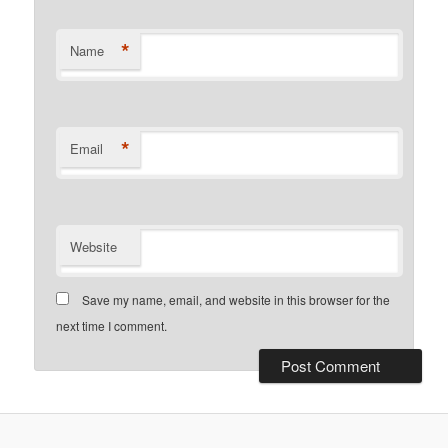
*
Name
*
Email
Website
Save my name, email, and website in this browser for the
next time I comment.