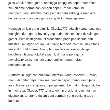
jelas untuk setiap game, sehingga pengguna dapat memahami
mekanisme permainan dengan cepat. Pendekatan ini
mempermudah interaksi bagi pemain baru sekaligus menjaga
kenyamanan bagi pengguna yang lebih berpengalaman.
Keunggulan lain yang dimiliki Okeplay777 adalah kemampuannya
menghadirkan game favorit yang sudah dikenal luas di kalangan
gamer. Pemilihan game ini didasarkan pada popularitas dan
kualitas, sehingga setiap judul yang tersedia memiliki daya tarik
tersendiri. Hal ini membuat platform terasa relevan dengan
kebutuhan hiburan digital saat ini, di mana pengguna
menginginkan permainan yang familiar namun tetap
menyenangkan.
Platform ini juga menekankan interaksi yang responsif. Setiap
menu dan fitur dapat diakses dengan cepat, mengurangi jeda
yang biasanya mengganggu pengalaman bermain. Responsivitas
ini membuat Okeplay777 terasa lebih profesional dan nyaman
digunakan, terutama dalam sesi bermain yang panjang atau
kompetitif.