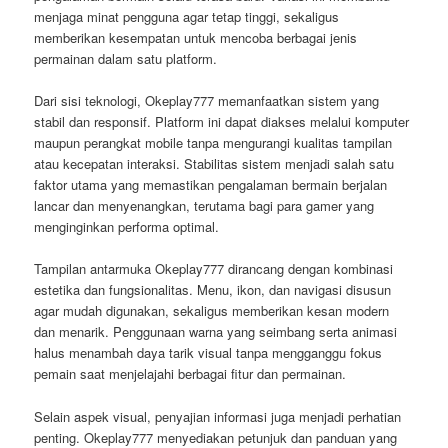
menjaga minat pengguna agar tetap tinggi, sekaligus
memberikan kesempatan untuk mencoba berbagai jenis
permainan dalam satu platform.
Dari sisi teknologi, Okeplay777 memanfaatkan sistem yang
stabil dan responsif. Platform ini dapat diakses melalui komputer
maupun perangkat mobile tanpa mengurangi kualitas tampilan
atau kecepatan interaksi. Stabilitas sistem menjadi salah satu
faktor utama yang memastikan pengalaman bermain berjalan
lancar dan menyenangkan, terutama bagi para gamer yang
menginginkan performa optimal.
Tampilan antarmuka Okeplay777 dirancang dengan kombinasi
estetika dan fungsionalitas. Menu, ikon, dan navigasi disusun
agar mudah digunakan, sekaligus memberikan kesan modern
dan menarik. Penggunaan warna yang seimbang serta animasi
halus menambah daya tarik visual tanpa mengganggu fokus
pemain saat menjelajahi berbagai fitur dan permainan.
Selain aspek visual, penyajian informasi juga menjadi perhatian
penting. Okeplay777 menyediakan petunjuk dan panduan yang