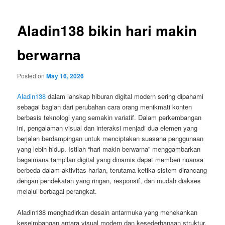
Aladin138 bikin hari makin
berwarna
Posted on
May 16, 2026
Aladin138
dalam lanskap hiburan digital modern sering dipahami
sebagai bagian dari perubahan cara orang menikmati konten
berbasis teknologi yang semakin variatif. Dalam perkembangan
ini, pengalaman visual dan interaksi menjadi dua elemen yang
berjalan berdampingan untuk menciptakan suasana penggunaan
yang lebih hidup. Istilah “hari makin berwarna” menggambarkan
bagaimana tampilan digital yang dinamis dapat memberi nuansa
berbeda dalam aktivitas harian, terutama ketika sistem dirancang
dengan pendekatan yang ringan, responsif, dan mudah diakses
melalui berbagai perangkat.
Aladin138 menghadirkan desain antarmuka yang menekankan
keseimbangan antara visual modern dan kesederhanaan struktur.