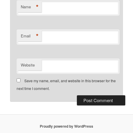
*
Name
*
Email
Website
Save my name, email, and website in this browser for the
next time I comment.
Proudly powered by WordPress