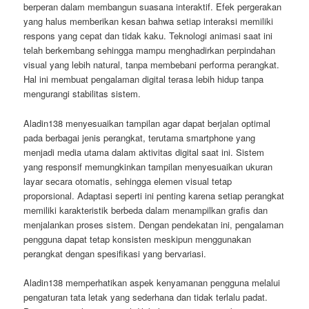
berperan dalam membangun suasana interaktif. Efek pergerakan
yang halus memberikan kesan bahwa setiap interaksi memiliki
respons yang cepat dan tidak kaku. Teknologi animasi saat ini
telah berkembang sehingga mampu menghadirkan perpindahan
visual yang lebih natural, tanpa membebani performa perangkat.
Hal ini membuat pengalaman digital terasa lebih hidup tanpa
mengurangi stabilitas sistem.
Aladin138 menyesuaikan tampilan agar dapat berjalan optimal
pada berbagai jenis perangkat, terutama smartphone yang
menjadi media utama dalam aktivitas digital saat ini. Sistem
yang responsif memungkinkan tampilan menyesuaikan ukuran
layar secara otomatis, sehingga elemen visual tetap
proporsional. Adaptasi seperti ini penting karena setiap perangkat
memiliki karakteristik berbeda dalam menampilkan grafis dan
menjalankan proses sistem. Dengan pendekatan ini, pengalaman
pengguna dapat tetap konsisten meskipun menggunakan
perangkat dengan spesifikasi yang bervariasi.
Aladin138 memperhatikan aspek kenyamanan pengguna melalui
pengaturan tata letak yang sederhana dan tidak terlalu padat.