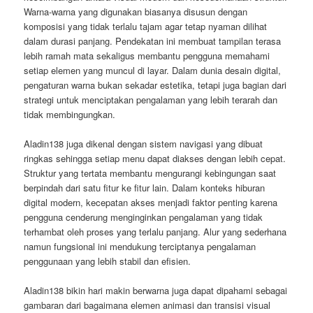
Warna-warna yang digunakan biasanya disusun dengan
komposisi yang tidak terlalu tajam agar tetap nyaman dilihat
dalam durasi panjang. Pendekatan ini membuat tampilan terasa
lebih ramah mata sekaligus membantu pengguna memahami
setiap elemen yang muncul di layar. Dalam dunia desain digital,
pengaturan warna bukan sekadar estetika, tetapi juga bagian dari
strategi untuk menciptakan pengalaman yang lebih terarah dan
tidak membingungkan.
Aladin138 juga dikenal dengan sistem navigasi yang dibuat
ringkas sehingga setiap menu dapat diakses dengan lebih cepat.
Struktur yang tertata membantu mengurangi kebingungan saat
berpindah dari satu fitur ke fitur lain. Dalam konteks hiburan
digital modern, kecepatan akses menjadi faktor penting karena
pengguna cenderung menginginkan pengalaman yang tidak
terhambat oleh proses yang terlalu panjang. Alur yang sederhana
namun fungsional ini mendukung terciptanya pengalaman
penggunaan yang lebih stabil dan efisien.
Aladin138 bikin hari makin berwarna juga dapat dipahami sebagai
gambaran dari bagaimana elemen animasi dan transisi visual