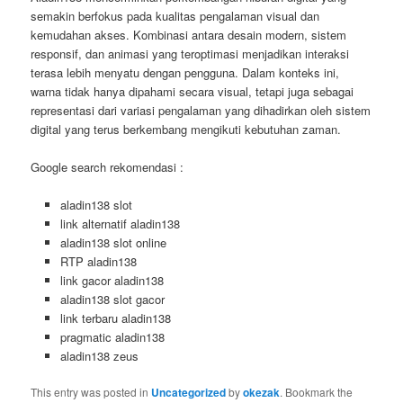
semakin berfokus pada kualitas pengalaman visual dan
kemudahan akses. Kombinasi antara desain modern, sistem
responsif, dan animasi yang teroptimasi menjadikan interaksi
terasa lebih menyatu dengan pengguna. Dalam konteks ini,
warna tidak hanya dipahami secara visual, tetapi juga sebagai
representasi dari variasi pengalaman yang dihadirkan oleh sistem
digital yang terus berkembang mengikuti kebutuhan zaman.
Google search rekomendasi :
aladin138 slot
link alternatif aladin138
aladin138 slot online
RTP aladin138
link gacor aladin138
aladin138 slot gacor
link terbaru aladin138
pragmatic aladin138
aladin138 zeus
This entry was posted in
Uncategorized
by
okezak
. Bookmark the