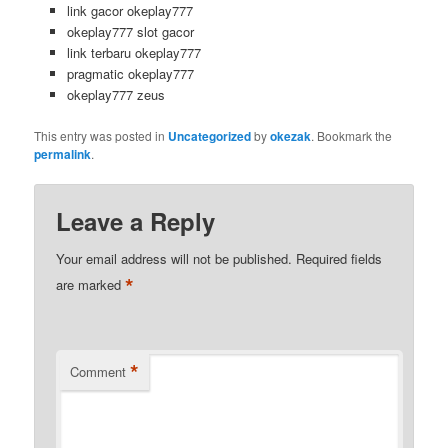
link gacor okeplay777
okeplay777 slot gacor
link terbaru okeplay777
pragmatic okeplay777
okeplay777 zeus
This entry was posted in
Uncategorized
by
okezak
. Bookmark the
permalink
.
Leave a Reply
Your email address will not be published.
Required fields
*
are marked
*
Comment