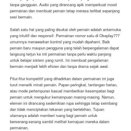
tanpa gangguan. Audio yang dirancang apik memperkuat mood
permainan dan membuat pemain tetap merasa terlibat sepanjang
sesi bermain.
Salah satu hal yang paling disukai oleh pemain adalah antarmuka
yang intuitif dan responsif. Permainan nomor satu di Okeplay777
umumnya menawarkan kontrol yang mudah dipahami. Baik
pemain baru maupun pengguna yang telah berpengalaman dapat
langsung terjun ke inti permainan tanpa perlu waktu panjang
untuk belajar sistem yang rumit. Ini membuat pengalaman
bermain menjadi lebih efisien dan tanpa drama sejak awal.
Fitur‑fitur kompetitif yang dihadirkan dalam permainan ini juga
turut menarik minat pemain. Papan peringkat, tantangan harian,
atau mode pertempuran kasual memberikan kesempatan bagi
pemain untuk mengukur kemampuan masing‑masing. Namun,
elemen ini dirancang sedemikian rupa sehingga tetap seimbang
dan tidak menciptakan tekanan yang berlebihan. Tujuan
utamanya adalah memberi ruang bagi pemain untuk
bersenang‑senang sambil melihat kemajuan mereka dalam
permainan.