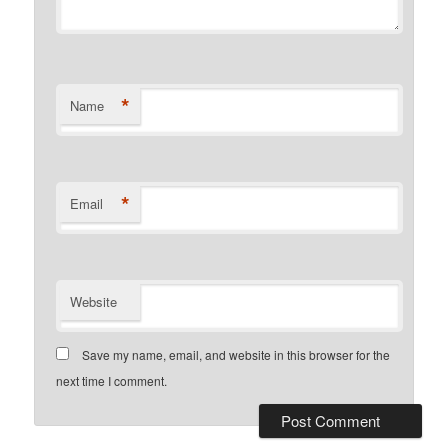
*
Name
*
Email
Website
Save my name, email, and website in this browser for the
next time I comment.