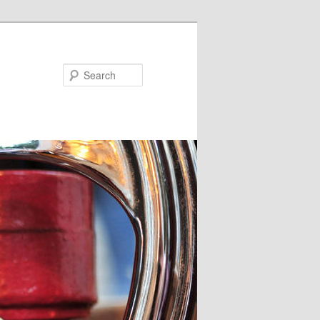
Search