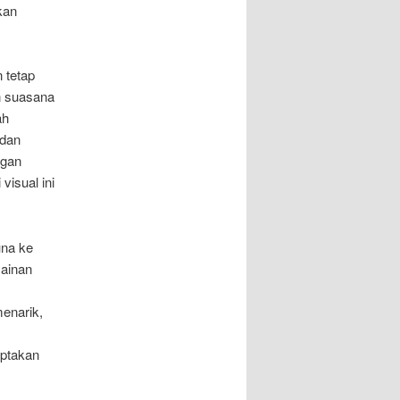
kan
 tetap
n suasana
ah
 dan
ngan
isual ini
una ke
mainan
menarik,
ptakan