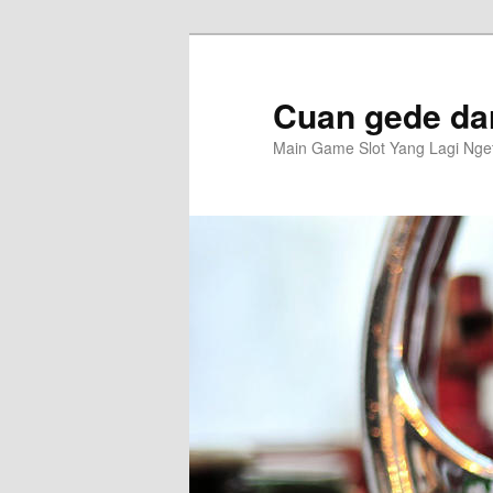
Skip
to
primary
Cuan gede dar
content
Main Game Slot Yang Lagi Nge