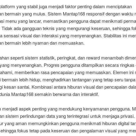
latform yang stabil juga menjadi faktor penting dalam menciptakan
n bermain yang mulus. Sistem Mantap168 responsif dengan waktu 
asi menu yang lancar, memastikan pengguna dapat menikmati perma
 Tidak ada gangguan teknis yang mengurangi keseruan, sehingga fo
da sensasi visual dan interaksi yang menyenangkan. Stabilitas ini m
n bermain lebih nyaman dan memuaskan.
ahan seperti sistem statistik, peringkat, dan reward menambah dime
f yang menyenangkan. Progres pengguna ditampilkan secara ringkas
ahami, memberikan rasa pencapaian yang memuaskan. Elemen ini
i bermain lebih hidup, menghadirkan tantangan yang tetap seru tanpa
i kesan santai. Kombinasi antara hiburan visual dan pencapaian d
unia Mantap168 semakin berwarna dan interaktif.
 menjadi aspek penting yang mendukung kenyamanan pengguna. M
 sistem perlindungan data yang terintegrasi untuk menjaga privasi.
ktur yang aman memungkinkan pengguna menikmati hiburan digital ta
 sehingga fokus tetap pada keseruan dan pengalaman visual yang me