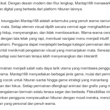
kat. Dengan desain modern dan fitur lengkap, Mantap168 menawar
 digital yang berbeda dari platform hiburan lainnya.
u keunggulan Mantap168 adalah antarmuka yang penuh warna namun
 mata. Setiap elemen visual dipilih secara cermat agar menghadirka
ang hidup, menyenangkan, dan tidak membosankan. Warna-warna cer
dengan tata letak yang rapi, membuat navigasi menu menjadi intuitif
ahami. Pengguna dapat menjelajahi berbagai kategori permainan de
mbil menikmati pengalaman visual yang memanjakan mata. Sensasi v
tiap sesi bermain terasa lebih menyenangkan dan interaktif.
ermainan menjadi salah satu daya tarik utama yang membawa pengg
warna. Mantap168 menyediakan berbagai jenis game, mulai dari per
ng cocok untuk hiburan santai hingga game strategi yang menantang
an dan fokus. Setiap permainan dilengkapi animasi dan grafis yang 
engalaman bermain selalu terasa segar dan berbeda. Fleksibilitas ini
kan pengguna menyesuaikan hiburan dengan mood mereka, menci
n yang personal dan penuh warna.