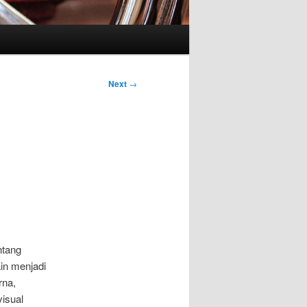
Next
→
ntang
in menjadi
rna,
isual