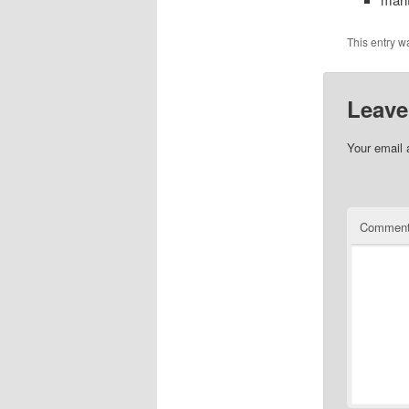
This entry w
Leave
Your email 
Commen