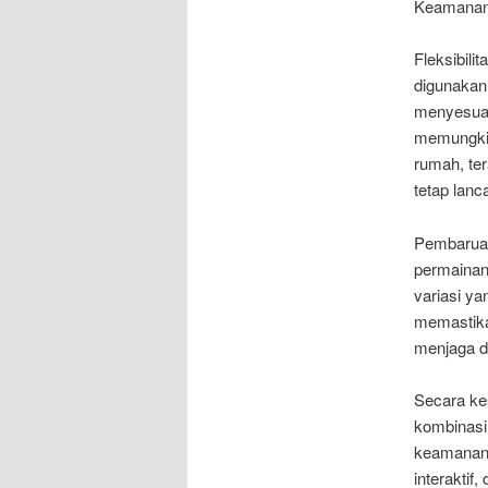
Keamanan 
Fleksibili
digunakan
menyesuaik
memungkin
rumah, ter
tetap lanc
Pembaruan
permainan 
variasi y
memastika
menjaga d
Secara ke
kombinasi 
keamanan 
interaktif