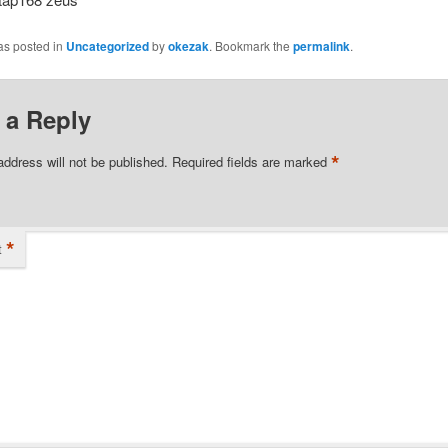
as posted in
Uncategorized
by
okezak
. Bookmark the
permalink
.
 a Reply
*
address will not be published.
Required fields are marked
*
t