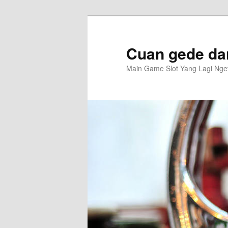
Skip
to
primary
Cuan gede dar
content
Main Game Slot Yang Lagi Nge