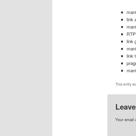
mant
link
mant
RTP
link
mant
link
prag
man
This entry w
Leave
Your email 