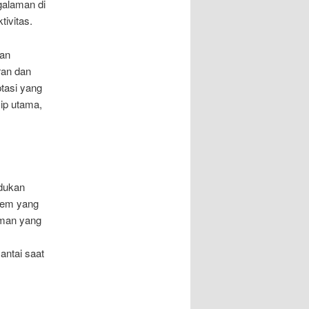
galaman di
tivitas.
gan
ran dan
ptasi yang
ip utama,
adukan
tem yang
aman yang
antai saat