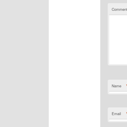
Commen
Name
Email