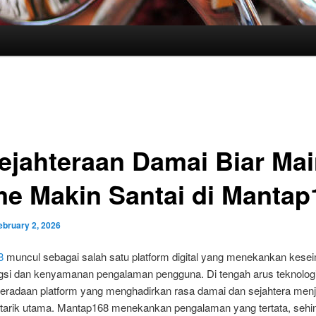
ejahteraan Damai Biar Ma
e Makin Santai di Mantap
ebruary 2, 2026
8
muncul sebagai salah satu platform digital yang menekankan kes
ngsi dan kenyamanan pengalaman pengguna. Di tengah arus teknolog
beradaan platform yang menghadirkan rasa damai dan sejahtera menj
 tarik utama. Mantap168 menekankan pengalaman yang tertata, sehi