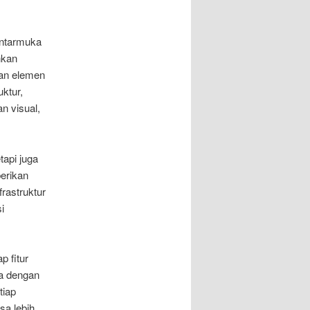
antarmuka
hkan
dan elemen
ktur,
n visual,
tapi juga
erikan
rastruktur
i
p fitur
a dengan
tiap
sa lebih