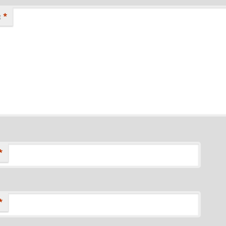
*
t
*
*