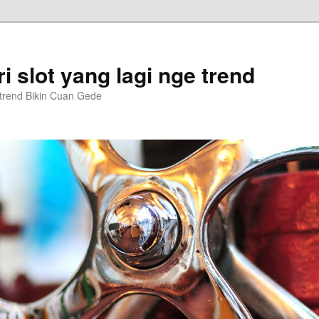
i slot yang lagi nge trend
trend Bikin Cuan Gede