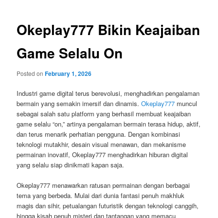
Okeplay777 Bikin Keajaiban
Game Selalu On
Posted on
February 1, 2026
Industri game digital terus berevolusi, menghadirkan pengalaman
bermain yang semakin imersif dan dinamis.
Okeplay777
muncul
sebagai salah satu platform yang berhasil membuat keajaiban
game selalu “on,” artinya pengalaman bermain terasa hidup, aktif,
dan terus menarik perhatian pengguna. Dengan kombinasi
teknologi mutakhir, desain visual menawan, dan mekanisme
permainan inovatif, Okeplay777 menghadirkan hiburan digital
yang selalu siap dinikmati kapan saja.
Okeplay777 menawarkan ratusan permainan dengan berbagai
tema yang berbeda. Mulai dari dunia fantasi penuh makhluk
magis dan sihir, petualangan futuristik dengan teknologi canggih,
hingga kisah penuh misteri dan tantangan yang memacu