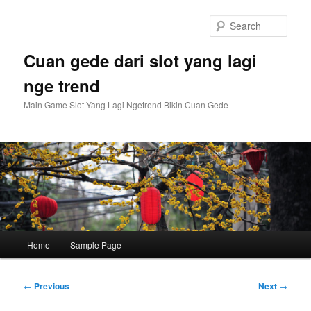
Skip
to
Sear
primary
content
Cuan gede dari slot yang lagi
nge trend
Main Game Slot Yang Lagi Ngetrend Bikin Cuan Gede
Main
Home
Sample Page
menu
Post
←
Previous
Next
→
navigation