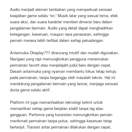
Audio menjadi elemen tambahan yang memperkuat sensasi
keajaiban game selalu “on.” Musik latar yang sesuai tema, efek
suara aksi, dan suara karakter memberi dimensi baru dalam
pengalaman bermain. Audio yang detail dapat menghadirkan
ketegangan, keseruan, maupun rasa penasaran, sehingga
pemain merasa lebih terlibat dalam setiap petualangan.
Antarmuka Okeplay777 dirancang intuitif dan mudah digunakan.
Navigasi yang rapi memungkinkan pengguna menemukan
permainan favorit atau menjelajahi judul baru dengan cepat.
Desain antarmuka yang nyaman membantu fokus tetap tertuju
pada permainan, tanpa terganggu oleh masalah teknis. Hal ini
mendukung pengalaman bermain yang lancar, menjaga sensasi
dunia game selalu aktif.
Platform ini juga memanfaatkan teknologi terkini untuk
memastikan setiap game berjalan stabil tanpa lag atau
gangguan. Performa yang konsisten memungkinkan pemain
menikmati permainan tanpa putus, sehingga keseruan tetap
berlanjut. Transisi antar permainan dilakukan dengan cepat,