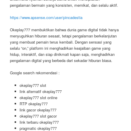
pengalaman bermain yang konsisten, memikat, dan selalu aktif.
https://www.apsense.com/user/pincadestia
Okeplay777 membuktikan bahwa dunia game digital tidak hanya
menyuguhkan hiburan sesaat, tetapi pengalaman berkelanjutan
yang membuat pemain terus kembali. Dengan sensasi yang
selalu “on,” platform ini menghadirkan keajaiban game yang
hidup, interaktif, dan siap dinikmati kapan saja, menghadirkan
pengalaman digital yang berbeda dari sekadar hiburan biasa.
Google search rekomendasi :
okeplay777 slot
link alternatif okeplay777
okeplay777 slot online
RTP okeplay777
link gacor okeplay777
okeplay777 slot gacor
link terbaru okeplay777
pragmatic okeplay777